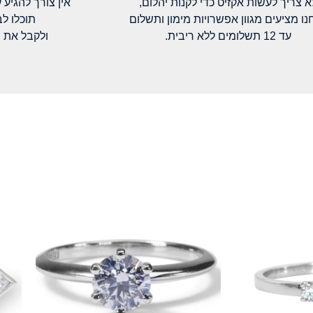
א צריך לעשות אקזיט כדי לקנות יהלום,
אין צורך להגיע עד א
נו מציעים מגוון אפשרויות מימון ותשלום
תוכלו ל
עד 12 תשלומים ללא ריבית.
ולקבל את 