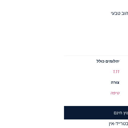
הוב טבעי
יהלומים כולל
1.11
צורה
טיפה
וץ חינם
טרייד-אין