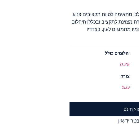
כן מתאימה לטווח תקציבים צנוע
רה מצוינת לתקציב ובכלל! היהלום
יו מתמזגים לעין. בצדדיו
יהלומים כולל
0.25
צורה
עגול
וץ חינם
טרייד-אין