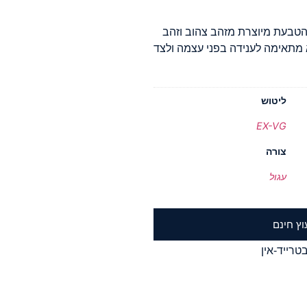
הכולל בטבעת הינו 0.20 קראט. הטבעת מיוצרת מזהב צהוב וזהב
יא מתאימה לענידה בפני עצמה ולצד
ליטוש
EX-VG
צורה
עגול
וץ חינם
טרייד-אין