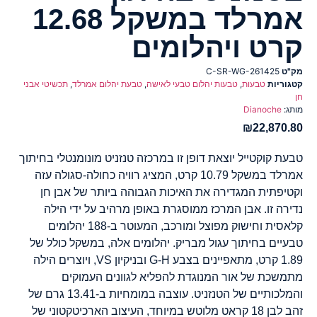
אמרלד במשקל 12.68
קרט ויהלומים
מק"ט
C-SR-WG-261425
קטגוריות
טבעות
,
טבעות יהלום טבעי לאישה
,
טבעת יהלום אמרלד
,
תכשיטי אבני
חן
מותג:
Dianoche
₪
22,870.80
טבעת קוקטייל יוצאת דופן זו במרכזה טנזניט מונומנטלי בחיתוך
אמרלד במשקל 10.79 קרט, המציג רוויה כחולה-סגולה עזה
וקטיפתית המגדירה את האיכות הגבוהה ביותר של אבן חן
נדירה זו. אבן המרכז ממוסגרת באופן מרהיב על ידי הילה
קלאסית וחישוק מפוצל ומורכב, המעוטר ב-188 יהלומים
טבעיים בחיתוך עגול מבריק. יהלומים אלה, במשקל כולל של
1.89 קרט, מתאפיינים בצבע G-H ובניקיון VS, ויוצרים הילה
מתמשכת של אור המנוגדת להפליא לגוונים העמוקים
והמלכותיים של הטנזניט. עוצבה במומחיות ב-13.41 גרם של
זהב לבן 18 קראט מלוטש במיוחד, העיצוב הארכיטקטוני של