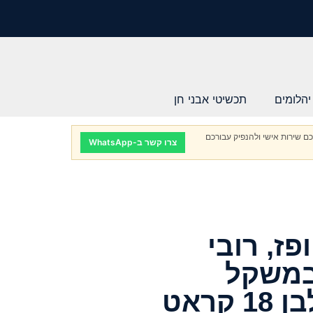
יהלומים
תכשיטי אבני חן
ם שירות אישי ולהנפיק עבורכם
צרו קשר ב-WhatsApp
ז, רובי
במשקל
31.90 קרט בזהב לבן 18 קראט