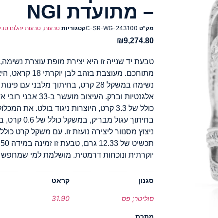
– מתועדת NGI
מק"ט
C-SR-WG-243100
קטגוריות
טבעות
,
טבעות יהלום טבע
₪
9,274.80
טבעת יד שנייה זו היא יצירת מופת עוצרת נשימה,
מתוחכם. מעוצבת בז
נשימה במשקל 28 קרט, בחיתוך מלבני ע
אלגנטיות וברק. העיצו
יוקרתית ונוכחות דרמטית. מושלמת למי שמחפש פ
סגנון
קראט
סוליטר; פס
31.90
מתכת