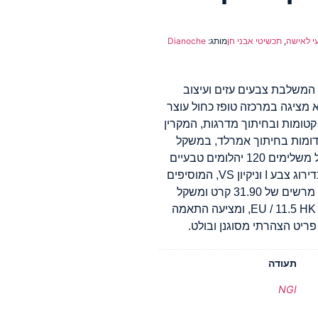
י לאישה
,
תכשיטי אבני חן
מותג:
Dianoche
 המשלבת צבעים עזים ועיצוב
הב לבן יוקרתי 18 קראט, היא מציגה במרכזה טופז כחול עוצר
ם פינות קטומות ובחיתוך מדרגות, המקרין
ב מועשר ב-33 אבני רובי אדומות בחיתוך אמרלד, במשקל
כולל של 3.3 קרט, היוצרות ניגוד בולט. את המכלול משלימים 120 יהלומים טבעיים
בחיתוך עגול מבריק, במשקל כולל של 0.6 קרט, בדירוג צבע I וניקיון VS, המוסיפים
ניצוץ מסנוור ליצירה נועזת זו. עם משקל קרט כולל מרשים של 31.90 קרט ומשקל
תכשיט של 12.33 גרם, טבעת זו זמינה במידה 50 EU / 11.5 HK, ומציעה התאמה
ריט הצהרתי מסוגנן ובולט.
תעודה
NGI