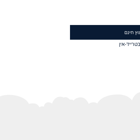
וץ חינם
טרייד-אין