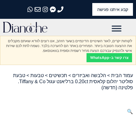
קבע איתנו פגישה
התקשרו אלינו
התקשרו אלינו
התקשרו אלינו
התקשרו אלינו
התקשרו אלינו
לקוחות יקרים, לאור השינויים הדינמיים בשער הזהב, אנו רוצים לוודא שאתם מקבלים
את ההצעה הטובה ביותר. המחירים באתר הם להערכה בלבד. נשמח לתת לכם שירות
אישי ולהנפיק עבורכם הצעת מחיר רשמית וסופית בוואטסאפ.
צרו קשר ב-WhatsApp
עמוד הבית
>
הלבשה ואביזרים
>
תכשיטים
>
טבעות
> טבעת
סוליטר יהלום קלאסית 0.20ct ברליאנט עגול Tiffany & Co.
פלטינה (חדשה)
🔍