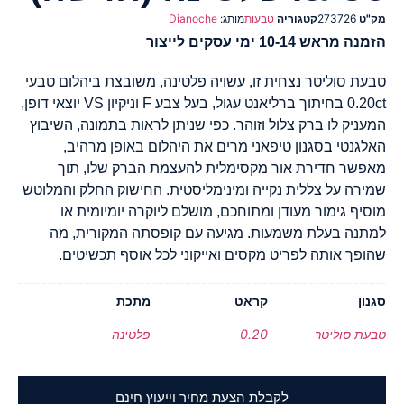
מק"ט
273726
קטגוריה
טבעות
מותג:
Dianoche
הזמנה מראש 10-14 ימי עסקים לייצור
טבעת סוליטר נצחית זו, עשויה פלטינה, משובצת ביהלום טבעי
0.20ct בחיתוך ברליאנט עגול, בעל צבע F וניקיון VS יוצאי דופן,
המעניק לו ברק צלול וזוהר. כפי שניתן לראות בתמונה, השיבוץ
האלגנטי בסגנון טיפאני מרים את היהלום באופן מרהיב,
מאפשר חדירת אור מקסימלית להעצמת הברק שלו, תוך
שמירה על צללית נקייה ומינימליסטית. החישוק החלק והמלוטש
מוסיף גימור מעודן ומתוחכם, מושלם ליוקרה יומיומית או
למתנה בעלת משמעות. מגיעה עם קופסתה המקורית, מה
שהופך אותה לפריט מקסים ואייקוני לכל אוסף תכשיטים.
סגנון
קראט
מתכת
טבעת סוליטר
0.20
פלטינה
לקבלת הצעת מחיר וייעוץ חינם