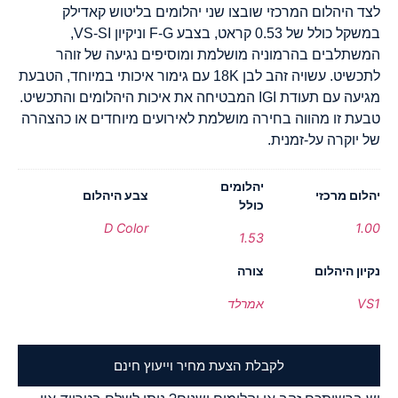
לצד היהלום המרכזי שובצו שני יהלומים בליטוש קאדילק
במשקל כולל של 0.53 קראט, בצבע F-G וניקיון VS-SI,
המשתלבים בהרמוניה מושלמת ומוסיפים נגיעה של זוהר
לתכשיט. עשויה זהב לבן 18K עם גימור איכותי במיוחד, הטבעת
מגיעה עם תעודת IGI המבטיחה את איכות היהלומים והתכשיט.
טבעת זו מהווה בחירה מושלמת לאירועים מיוחדים או כהצהרה
של יוקרה על-זמנית.
יהלומים
יהלום מרכזי
צבע היהלום
כולל
D Color
1.00
1.53
נקיון היהלום
צורה
VS1
אמרלד
לקבלת הצעת מחיר וייעוץ חינם