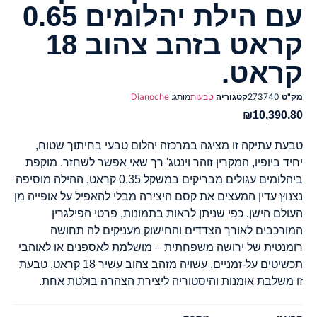
עם הילת יהלומים 0.65
קראט בזהב צהוב 18
קראט.
מק"ט
273740
קטגוריה
טבעות
מותג:
Dianoche
₪
10,390.80
טבעת עתיקה זו מציגה במרכזה יהלום טבעי בחיתוך שטוח,
יחיד ביופיו, המקרין זוהר וינטג' רך שאי אפשר לשחזר. מוקפת
ביהלומים עגולים מבריקים במשקל 0.35 קראט, ההילה מוסיפה
נצנוץ עדין המעצים את קסם היצירה מבלי להאפיל על אופייה מן
העולם הישן. כפי שניתן לראות בתמונות, פרטי הפילגרין
המורכבים לאורך הצדדים והחישוק מעניקים לה תחושה
רומנטית של ירושה משפחתית – מושלמת לאספנים או לאוהבי
תכשיטים על-זמניים. עשויה מזהב צהוב עשיר 18 קראט, טבעת
זו משלבת אומנות והיסטוריה ליצירת הצהרה בולטת אחת.