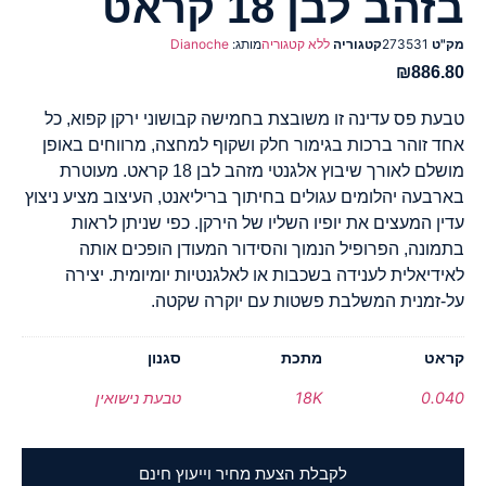
בזהב לבן 18 קראט
מק"ט
273531
קטגוריה
ללא קטגוריה
מותג:
Dianoche
₪
886.80
טבעת פס עדינה זו משובצת בחמישה קבושוני ירקן קפוא, כל
אחד זוהר ברכות בגימור חלק ושקוף למחצה, מרווחים באופן
מושלם לאורך שיבוץ אלגנטי מזהב לבן 18 קראט. מעוטרת
בארבעה יהלומים עגולים בחיתוך בריליאנט, העיצוב מציע ניצוץ
עדין המעצים את יופיו השליו של הירקן. כפי שניתן לראות
בתמונה, הפרופיל הנמוך והסידור המעודן הופכים אותה
לאידיאלית לענידה בשכבות או לאלגנטיות יומיומית. יצירה
על-זמנית המשלבת פשטות עם יוקרה שקטה.
קראט
מתכת
סגנון
0.040
18K
טבעת נישואין
לקבלת הצעת מחיר וייעוץ חינם