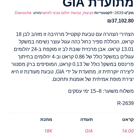
מתועדת GIA
מק"ט
R-2639
קטגוריות
טבעות
,
טבעות יהלום טבעי לאישה
מותג:
Dianoche
₪
37,102.80
הצהירי הצהרה עם טבעת קוקטייל מרהיבה זו מזהב לבן 18
קראט, הכוללת ספיר כחול כהה עגול עוצר נשימה במשקל
13.01 קראט. אבן מרכזית שובת לב זו מוקפת ב-24 יהלומים
עגולים במשקל כולל של 0.86 קראט וב-4 יהלומים בחיתוך
פרינסס במשקל כולל של 0.13 קראט, המוסיפים ברק מסנוור
ליצירה יוקרתית זו. מתועדת על ידי GIA, טבעת מעודנת זו היא
יצירת מופת אמיתית של אומנות ותחכום.
משלוח משוער: 8–15 ימי עסקים
R-2639
קראט
תעודה
מתכת
18K
GIA
14.00