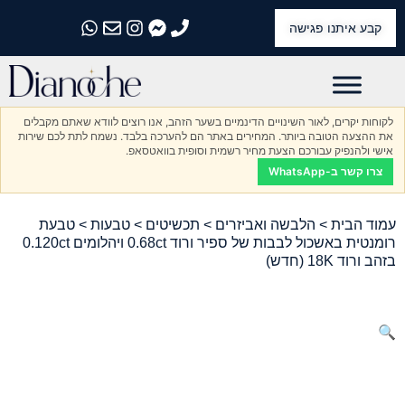
קבע איתנו פגישה
התקשרו אלינו
התקשרו אלינו
התקשרו אלינו
התקשרו אלינו
התקשרו אלינו
לקוחות יקרים, לאור השינויים הדינמיים בשער הזהב, אנו רוצים לוודא שאתם מקבלים
את ההצעה הטובה ביותר. המחירים באתר הם להערכה בלבד. נשמח לתת לכם שירות
אישי ולהנפיק עבורכם הצעת מחיר רשמית וסופית בוואטסאפ.
צרו קשר ב-WhatsApp
עמוד הבית
>
הלבשה ואביזרים
>
תכשיטים
>
טבעות
> טבעת
רומנטית באשכול לבבות של ספיר ורוד 0.68ct ויהלומים 0.120ct
בזהב ורוד 18K (חדש)
🔍