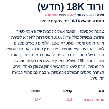
ורוד 18K (חדש)
מק"ט
273072
קטגוריה
טבעות
מותג:
Dianoche
הזמנה מראש 10-14 ימי עסקים לייצור
טבעת מקסימה זו מציגה אשכול לבבות של 8 אבני ספיר
ורודות, במשקל כולל של 0.68ct, המסודרות להפליא ליצירת
מוקד תוסס וממדי. מעוטרת ב-12 יהלומים טבעיים נוצצים
לאורך הטבעת, היא מוסיפה נצנוץ עדין המדגיש את גווני הסומק
הרכים של הספירים. כפי שניתן לראות בתמונה, שיבוץ הזהב
הוורוד החם 18K משלים באופן מושלם את פלטת הצבעים
הרומנטית, וגורם לעיצוב להרגיש מתוק ומעודן כאחד. פריט
הצהרה מקסים המשלב אלגנטיות שובבה עם נוחות לבישה
יומיומית.
סגנון
קראט
מתכת
טבעת מיוחדת
0.8
18K