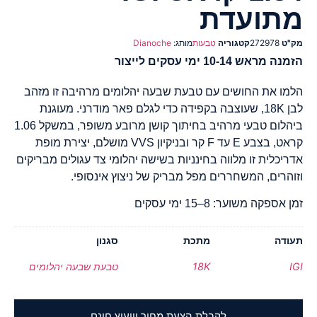
מתועדת
מק"ט
272978
קטגוריה
טבעות
מותג:
Dianoche
הזמנה מראש 10-14 ימי עסקים לייצור
הלמו את החושים עם טבעת שבעה יהלומים מרהיבה זו מזהב
לבן 18K, שעוצבה בקפידה כדי לגלם פאר מודרני. מעוגנת
ביהלום טבעי מרהיב בחיתוך קושן מרובע משופר, במשקל 1.06
קראט, בצבע E עד F קר ובניקיון VVS מושלם, יצירת מופת
אדריכלית זו מלווה בחינניות בשישה יהלומי צד עגולים מבריקים
וזוהרים, המשחררים מפל מבריק של ניצוץ אינסופי.
זמן אספקה משוער: 8–15 ימי עסקים
תעודה
מתכת
סגנון
IGI
18K
טבעת שבעה יהלומים
לקבלת הצעת מחיר וייעוץ חינם