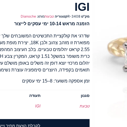
IGI
מק"ט
R-3408
קטגוריה
טבעות
מותג:
Dianoche
הזמנה מראש 10-14 ימי עסקים לייצור
שדרגי את קולקציית התכשיטים המשובחים שלך 
מפוארת זו מזהב צהוב ולבן
2.55 קראט יהלומים טבעיים. בלב העיצוב המהפ
יהלום מרכזי יוצא דופן זה משלים באופן מושלם על 
תואמים בקפידה, היוצרים סימפוניה עוצרת נשימה
זמן אספקה משוער: 8–15 ימי עסקים
סגנון
תעודה
טבעת
IGI
לקבלת הצעת מחיר וייע