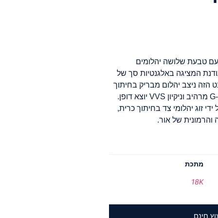
עם טבעת שלושה יהלומים
 18K, יצירת מופת מעודנת המציגה באלגנטיות סך של
נט הזה ניצב יהלום מבריק בחיתוך
כרית משופר במשקל 1.51 קראט, המקרין צבע G-H מרהיב וניקיון VVS יוצא דופן.
ידי זוג יהלומי צד בחיתוך כרית,
 והרמונית של אור.
מתכת
18K
וץ חינם