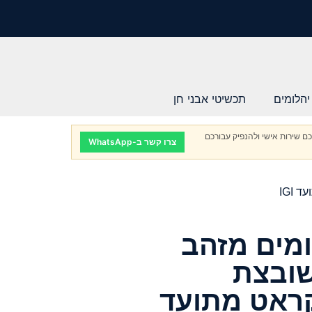
יהלומים
תכשיטי אבני חן
ם שירות אישי ולהנפיק עבורכם
צרו קשר ב-WhatsApp
מים מזהב
ן 18K, משובצת
ום טבעי 2.55 קראט מתועד