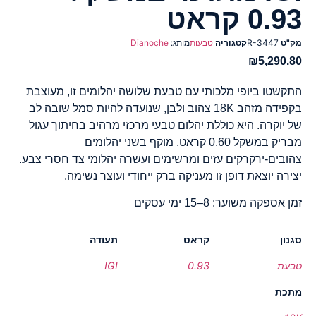
0.93 קראט
מק"ט
R-3447
קטגוריה
טבעות
מותג:
Dianoche
₪
5,290.80
התקשטו ביופי מלכותי עם טבעת שלושה יהלומים זו, מעוצבת
בקפידה מזהב 18K צהוב ולבן, שנועדה להיות סמל שובה לב
של יוקרה. היא כוללת יהלום טבעי מרכזי מרהיב בחיתוך עגול
מבריק במשקל 0.60 קראט, מוקף בשני יהלומים
צהובים-ירקרקים עזים ומרשימים ועשרה יהלומי צד חסרי צבע.
יצירה יוצאת דופן זו מעניקה ברק ייחודי ועוצר נשימה.
זמן אספקה משוער: 8–15 ימי עסקים
סגנון
קראט
תעודה
טבעת
0.93
IGI
מתכת