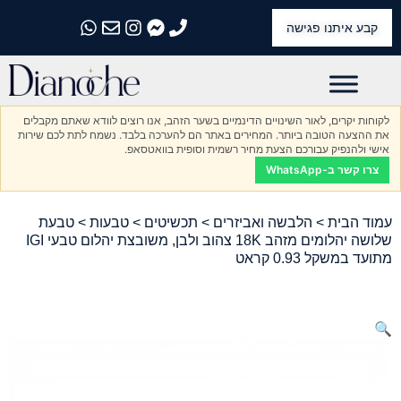
קבע איתנו פגישה
התקשרו אלינו
התקשרו אלינו
התקשרו אלינו
התקשרו אלינו
התקשרו אלינו
לקוחות יקרים, לאור השינויים הדינמיים בשער הזהב, אנו רוצים לוודא שאתם מקבלים
את ההצעה הטובה ביותר. המחירים באתר הם להערכה בלבד. נשמח לתת לכם שירות
אישי ולהנפיק עבורכם הצעת מחיר רשמית וסופית בוואטסאפ.
צרו קשר ב-WhatsApp
עמוד הבית
>
הלבשה ואביזרים
>
תכשיטים
>
טבעות
> טבעת
שלושה יהלומים מזהב 18K צהוב ולבן, משובצת יהלום טבעי IGI
מתועד במשקל 0.93 קראט
🔍