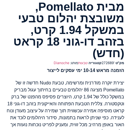
מבית Pomellato,
משובצת יהלום טבעי
במשקל 1.94 קרט,
בזהב דו-גוני 18 קראט
(חדש)
מק"ט
'272689
קטגוריה
טבעות
מותג:
Dianoche
הזמנה מראש 10-14 ימי עסקים לייצור
יצירת יוקרה מודרנית ומרשימה, טבעת Nudo חדשה זו של
Pomellato מציגה 86 יהלומים טבעיים בחיתוך עגול מבריק
במשקל כולל של 1.94 קרט, היוצרים פסיפס מהפנט של ברק
וטקסטורה. צללית הטבעת הפתוחה והאייקונית בזהב דו-גוני 18
קראט מוסיפה אמירה עכשווית תוך שמירה על עיצוב מעודן ונוח
לענידה. כפי שניתן לראות בתמונות, סידור היהלומים לוכד את
האור באופן מרהיב מכל זווית, ומעניק לפריט נוכחות נועזת אך