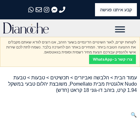
קבע איתנו פגישה
התקשרו אלינו
התקשרו אלינו
התקשרו אלינו
התקשרו אלינו
התקשרו אלינו
לקוחות יקרים, לאור השינויים הדינמיים בשער הזהב, אנו רוצים לוודא שאתם מקבלים
את ההצעה הטובה ביותר. המחירים באתר הם להערכה בלבד. נשמח לתת לכם שירות
אישי ולהנפיק עבורכם הצעת מחיר רשמית וסופית בוואטסאפ.
צרו קשר ב-WhatsApp
עמוד הבית
>
הלבשה ואביזרים
>
תכשיטים
>
טבעות
> טבעת
Nudo אלגנטית מבית Pomellato, משובצת יהלום טבעי במשקל
1.94 קרט, בזהב דו-גוני 18 קראט (חדש)
🔍