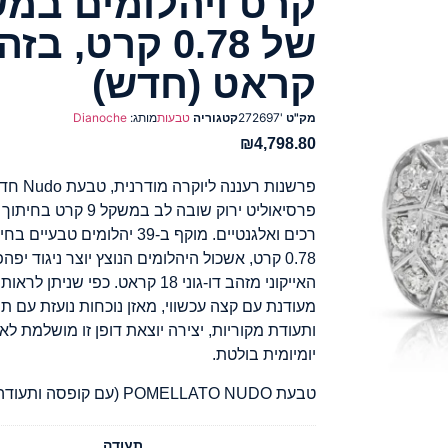
קרט ויהלומים במש
קראט (חדש)
מק"ט
'272697
קטגוריה
טבעות
מותג:
Dianoche
₪
4,798.80
פרסיאוליט ירוק שובה לב
רכים ואלגנטיים. מוקף ב-39 יהל
0.78 קרט, אשכול היהלומים הנוצץ יוצר ניגוד י
האייקוני מזהב דו-גוני 18 קראט. כפ
מעודנת עם קצה עכשווי, מאזן נוכחות נועזת עם ת
ותעודת מקוריות, יצירה יוצאת דופן זו מושלמת ל
יומיומית בולטת.
טבעת POMELLATO NUDO (עם קופסה ותעודה)
תעודה