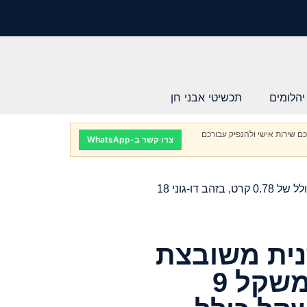
יהלומים
תכשיטי אבני חן
ם שירות אישי ולהנפיק עבורכם
צרו קשר ב-WhatsApp
> טבעת Nudo מודרנית משובצת פרסיאוליט ירוק במשקל 9 קרט ויהלומים במשקל כולל של 0.78 קרט, בזהב דו-גוני 18
N מודרנית משובצת
פרסיאוליט ירוק במשקל 9