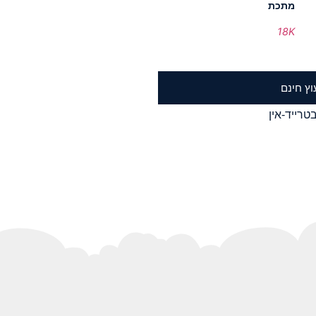
מתכת
18K
וץ חינם
טרייד-אין