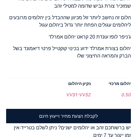
שמזכיר צורת גביש שדומה למטילי זהב
הלום זה נחשב ליותר זול מכיוון שההבדל בין יהלומים מרובעים
ליהלומים עגולים הפחת יותר גדול ביהלום עגול
ג'ניפר לופז עונדת 20 קראט יהלום אמרלד
יהלום בצורת אמרלד ידוע בכינוי קוקטייל פרטי דיאמונד בשל
הברק והמראה החיצוני שלו
יהלום מרכזי
נקיון היהלום
VVS1-VVS2
0.50
לקבלת הצעת מחיר וייעוץ חינם
יש ברשותכם זהב או יהלומים ישנים? ניתן לשלם בטרייד-אין
זמן ייצור עד 7 ימים