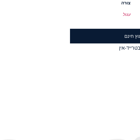
צורה
עגול
וץ חינם
טרייד-אין