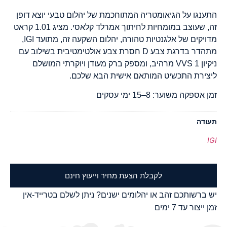
התענגו על הגיאומטריה המתוחכמת של יהלום טבעי יוצא דופן
זה, שעוצב במומחיות לחיתוך אמרלד קלאסי. מציג 1.01 קראט
מדויקים של אלגנטיות טהורה, יהלום השקעה זה, מתועד IGI,
מתהדר בדרגת צבע D חסרת צבע אולטימטיבית בשילוב עם
ניקיון VVS 1 מרהיב, ומספק ברק מעודן ויוקרתי המושלם
ליצירת התכשיט המותאם אישית הבא שלכם.
זמן אספקה משוער: 8–15 ימי עסקים
תעודה
IGI
לקבלת הצעת מחיר וייעוץ חינם
יש ברשותכם זהב או יהלומים ישנים? ניתן לשלם בטרייד-אין
זמן ייצור עד 7 ימים