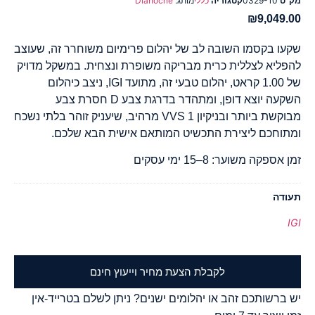
מק"ט
0329-10
קטגוריה
כללי
מותג:
Dianoche
₪
9,049.00
שקעו בקסמו השובה לב של יהלום פרימיום משוחרר זה, שעוצב
להפליא לצללית כרית מבריקה משופרת ונצחית. במשקל מדויק
של 1.00 קראט, יהלום טבעי זה, מתועד IGI, ניצב כיהלום
השקעה יוצא דופן, ומתהדר בדרגת צבע D חסרת צבע
מבוקשת ביותר ובניקיון VVS 1 מרהיב, שיעניק זוהר בלתי נשכח
ומתוחכם ליצירת התכשיט המותאם אישית הבא שלכם.
זמן אספקה משוער: 8–15 ימי עסקים
תעודה
IGI
לקבלת הצעת מחיר וייעוץ חינם
יש ברשותכם זהב או יהלומים ישנים? ניתן לשלם בטרייד-אין