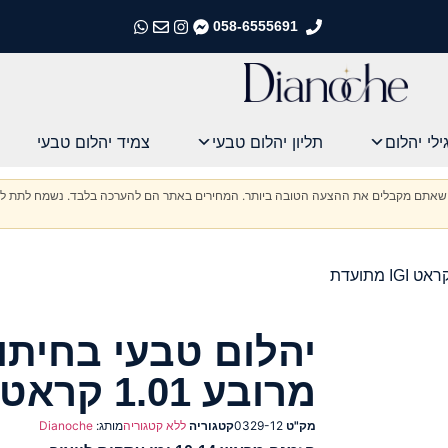
058-6555691
התקשרו אלינו
התקשרו אלינו
התקשרו אלינו
התקשרו אלינו
ילי יהלום
תליון יהלום טבעי
צמיד יהלום טבעי
וודא שאתם מקבלים את ההצעה הטובה ביותר. המחירים באתר הם להערכה בלבד. נשמח לתת לכ
יהלום טבעי בחיתו
מרובע 1.01 קראט IGI מתועדת
מק"ט
0329-12
קטגוריה
ללא קטגוריה
מותג:
Dianoche