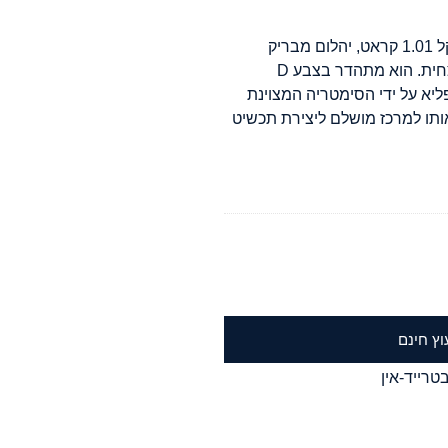
גלו את היופי יוצא הדופן של יהלום טבעי זה במשקל 1.01 קראט, יהלום מבריק
בחיתוך קושן מרובע משופר, המקרין אלגנטיות נצחית. הוא מתהדר בצבע D
בב, ומועצם להפליא על ידי הסימטריה המצוינת
 אותו למרכז מושלם ליצירת תכשיט
וץ חינם
טרייד-אין