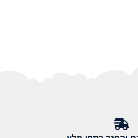
 והחזר כספי מלא​