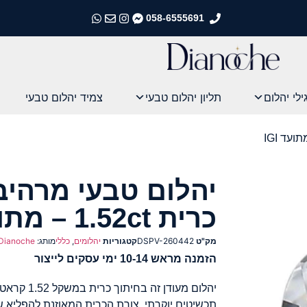
058-6555691
התקשרו אלינו
התקשרו אלינו
התקשרו אלינו
התקשרו אלינו
ילי יהלום
תליון יהלום טבעי
צמיד יהלום טבעי
יהלום טבעי מרהיב
כרית 1.52ct – מתועד IGI
מק"ט
DSPV-260442
קטגוריות
יהלומים
,
כללי
מותג:
Dianoche
הזמנה מראש 10-14 ימי עסקים לייצור
יהלום מעודן 
תכשיטים יוקרתי. צורת הכרית המאוזנת להפליא 