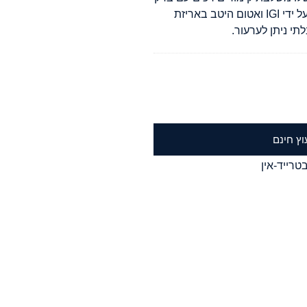
חד, מושלם לשיבוצים מודרניים או וינטג'. מתועד על ידי IGI ואטום היטב באריזת
תי ניתן לערעור.
וץ חינם
טרייד-אין