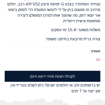
נצחית. המתהדר בצבע G יפהפה וניקיון VS2 ללא רבב, יהלום
מרהיב זה מועצם בחן על ידי ליטושו המעולה כדי לספק ביצועי
אור יוצאי דופן, מה שהופך אותו למרכז המושלם ליצירה
מותאמת אישית וייחודית.
משלוח משוער: 8–15 ימי עסקים
צורה: כרית מרובעת בחיתוך משופר
תעודה
IGI
לקבלת הצעת מחיר וייעוץ חינם
יש ברשותכם זהב או יהלומים ישנים? ניתן לשלם בטרייד-אין
זמן ייצור עד 7 ימים