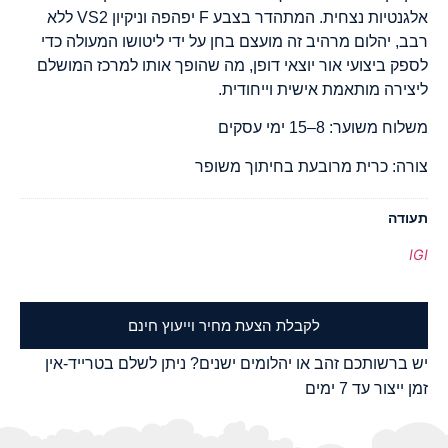
אלגנטיות נצחית. המתהדר בצבע F יפהפה וניקיון VS2 ללא
רבב, יהלום מרהיב זה מועצם בחן על ידי ליטושו המעולה כדי
לספק ביצועי אור יוצאי דופן, מה שהופך אותו למרכז המושלם
ליצירה מותאמת אישית וייחודית.
משלוח משוער: 8–15 ימי עסקים
צורה: כרית מרובעת בחיתוך משופר
תעודה
IGI
לקבלת הצעת מחיר וייעוץ חינם
יש ברשותכם זהב או יהלומים ישנים? ניתן לשלם בטרייד-אין
זמן ייצור עד 7 ימים