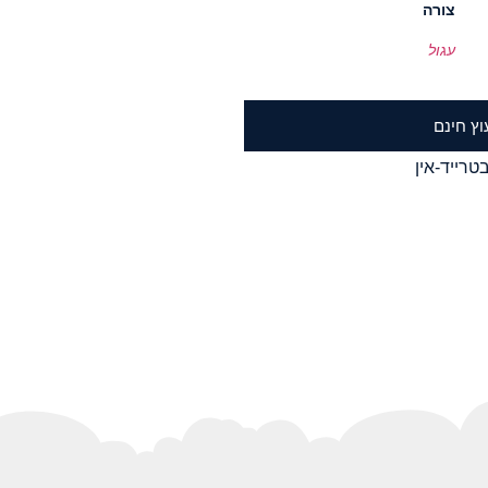
צורה
עגול
וץ חינם
טרייד-אין