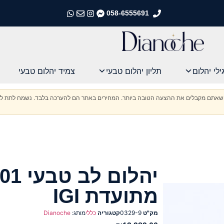
058-6555691
התקשרו אלינו
התקשרו אלינו
התקשרו אלינו
התקשרו אלינו
ילי יהלום
תליון יהלום טבעי
צמיד יהלום טבעי
וודא שאתם מקבלים את ההצעה הטובה ביותר. המחירים באתר הם להערכה בלבד. נשמח לתת לכ
מתועדת IGI
מק"ט
0329-9
קטגוריה
כללי
מותג:
Dianoche