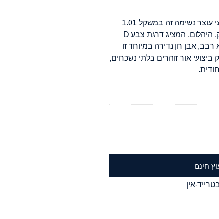
לכדו את מהות האלגנטיות הנצחית עם יהלום טבעי עוצר נשימה זה במשקל 1.01
קראט, המעוצב להפליא בחיתוך לב קלאסי מבריק. היהלום, המציג דרגת צבע D
רבב, אבן חן נדירה במיוחד זו
ביצועי אור זוהרים בלתי נשכחים,
ודית.
וץ חינם
טרייד-אין