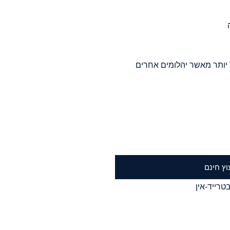
 יותר מאשר יהלומים אחרים
וץ חינם
טרייד-אין