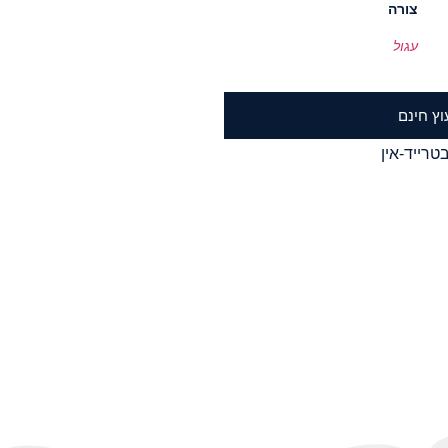
צורה
עגול
וץ חינם
טרייד-אין