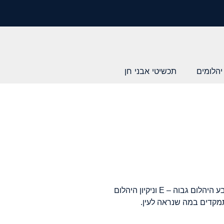
יהלומים
תכשיטי אבני חן
יהלום בליטוש בריליאנט ברמת גימור אקסלנט. צבע היהלום גבוה – E וניקיון היהלום
תמקדים במה שנראה לעין.