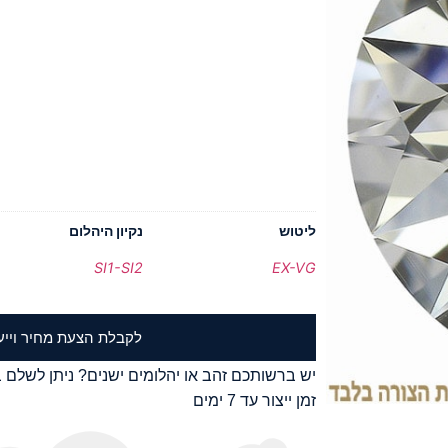
ליטוש
נקיון היהלום
SI1-SI2
EX-VG
לקבלת הצעת מחיר וייע
יש ברשותכם זהב או יהלומים ישנים? ניתן לשלם ב
זמן ייצור עד 7 ימים