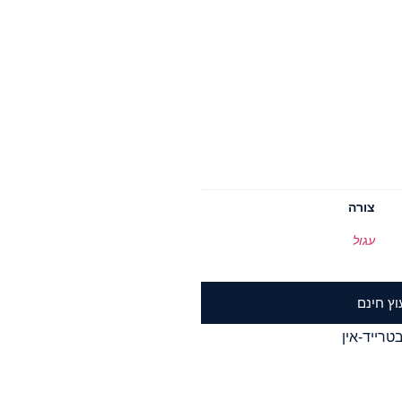
צורה
עגול
וץ חינם
טרייד-אין