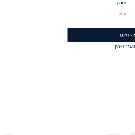
צורה
עגול
וץ חינם
טרייד-אין