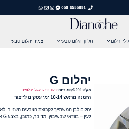
058-6555691
התקשרו אלינו
התקשרו אלינו
התקשרו אלינו
התקשרו אלינו
ילי יהלום
תליון יהלום טבעי
צמיד יהלום טבעי
יהלום G
מק"ט
D201
קטגוריות
יהלום טבעי עגול
,
יהלומים
הזמנה מראש 10-14 ימי עסקים לייצור
יהלום לבן המשתייך לקבוצת הצבעים השנייה. לאד
לעין – בוודאי שבשיבוץ. מדובר, כמובן, בצבע G אמיתי עם תעודה של GIA.