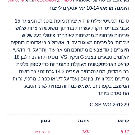
מק"ט
C-SB-WG-261229
קטגוריות
סיכות דש
,
תכשיטי אבני חן
מותג:
Dianoche
הזמנה מראש 10-14 ימי עסקים לייצור
סיכת תכשיטי עילית זו היא יצירת מופת בוטנית, המציגה 15
אבני צבוריט ירוקות עשירות בחיתוך משולש היוצרות שלוש
פריחות פרחוניות מרשימות לאורך זר פיסולי בעל שלוש
שכבות. כל פריחה מעוגנת על ידי אשכול רובי אדומים בוהקים,
היוצרים ניגוד צבעים מתוחכם המואר עוד יותר על ידי הדגשי
יהלומים טבעיים בצבע G וניקיון VS. מסגרת הזהב הלבן 18
קראט הארכיטקטונית מעוקלת במומחיות כדי לספק צללית
רב-ממדית, מה שמבטיח שפריט 14.3 גרם זה יוצר רושם
מרשים מכל זווית. בין אם נענד על דש או כפריט מרכזי, זר זה,
המעוצב בקפדנות, משמש כמחווה נצחית לגווני הטבע
התוססים ביותר.
C-SB-WG-261229
קראט
מתכת
סגנון
5.12
18K
סיכת דש