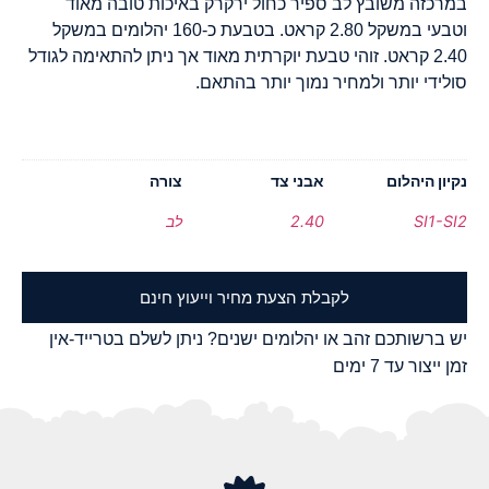
במרכזה משובץ לב ספיר כחול ירקרק באיכות טובה מאוד
וטבעי במשקל 2.80 קראט. בטבעת כ-160 יהלומים במשקל
2.40 קראט. זוהי טבעת יוקרתית מאוד אך ניתן להתאימה לגודל
סולידי יותר ולמחיר נמוך יותר בהתאם.
נקיון היהלום
אבני צד
צורה
SI1-SI2
2.40
לב
לקבלת הצעת מחיר וייעוץ חינם
יש ברשותכם זהב או יהלומים ישנים? ניתן לשלם בטרייד-אין
זמן ייצור עד 7 ימים