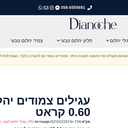
058-6555691
התקשרו אלינו
התקשרו אלינו
התקשרו אלינו
התקשרו אלינו
ילי יהלום
תליון יהלום טבעי
צמיד יהלום טבעי
וודא שאתם מקבלים את ההצעה הטובה ביותר. המחירים באתר הם להערכה בלבד. נשמח לתת לכ
עגילים צמודים יה
0.60 קראט
מק"ט
J5210022517e-739
קטגוריות
כללי
,
עגילי יהלום לגבר
,
ע