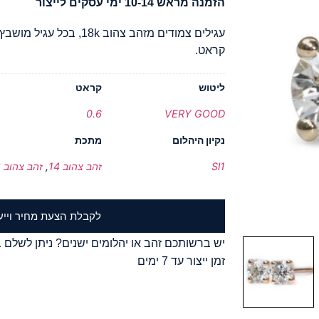
הזמנה מראש 10-14 ימי עסקים לייצור
קראט.
ליטוש
קראט
0.6
VERY GOOD
נקיון היהלום
מתכת
Sl1
זהב צהוב 14
,
זהב צהוב 18
לקבלת הצעת מחיר וייע
יש ברשותכם זהב או יהלומים ישנים? ניתן לשלם ב
זמן ייצור עד 7 ימים