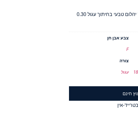
עגילים צמודים מזהב צהוב 18k, בכל עגיל מושבץ יהלום טבעי בחיתוך עגול 0.30
צבע אבן חן
F
צורה
עגול
וץ חינם
טרייד-אין