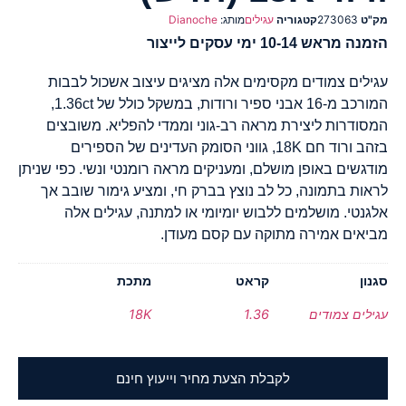
מק"ט
273063
קטגוריה
עגילים
מותג:
Dianoche
הזמנה מראש 10-14 ימי עסקים לייצור
עגילים צמודים מקסימים אלה מציגים עיצוב אשכול לבבות
המורכב מ-16 אבני ספיר ורודות, במשקל כולל של 1.36ct,
המסודרות ליצירת מראה רב-גוני וממדי להפליא. משובצים
בזהב ורוד חם 18K, גווני הסומק העדינים של הספירים
מודגשים באופן מושלם, ומעניקים מראה רומנטי ונשי. כפי שניתן
לראות בתמונה, כל לב נוצץ בברק חי, ומציע גימור שובב אך
אלגנטי. מושלמים ללבוש יומיומי או למתנה, עגילים אלה
מביאים אמירה מתוקה עם קסם מעודן.
סגנון
קראט
מתכת
עגילים צמודים
1.36
18K
לקבלת הצעת מחיר וייעוץ חינם