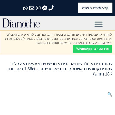
קבע איתנו פגישה
התקשרו אלינו
התקשרו אלינו
התקשרו אלינו
התקשרו אלינו
התקשרו אלינו
לקוחות יקרים, לאור השינויים הדינמיים בשער הזהב, אנו רוצים לוודא שאתם מקבלים
את ההצעה הטובה ביותר. המחירים באתר הם להערכה בלבד. נשמח לתת לכם שירות
אישי ולהנפיק עבורכם הצעת מחיר רשמית וסופית בוואטסאפ.
צרו קשר ב-WhatsApp
עמוד הבית
>
הלבשה ואביזרים
>
תכשיטים
>
עגילים
> עגילים
צמודים קסומים באשכול לבבות של ספיר ורוד 1.36ct בזהב ורוד
18K (חדש)
🔍