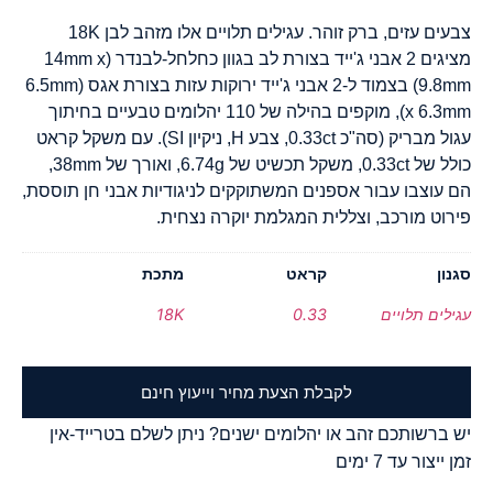
צבעים עזים, ברק זוהר. עגילים תלויים אלו מזהב לבן 18K
מציגים 2 אבני ג'ייד בצורת לב בגוון כחלחל-לבנדר (14mm x
9.8mm) בצמוד ל-2 אבני ג'ייד ירוקות עזות בצורת אגס (6.5mm
x 6.3mm), מוקפים בהילה של 110 יהלומים טבעיים בחיתוך
עגול מבריק (סה"כ 0.33ct, צבע H, ניקיון SI). עם משקל קראט
כולל של 0.33ct, משקל תכשיט של 6.74g, ואורך של 38mm,
הם עוצבו עבור אספנים המשתוקקים לניגודיות אבני חן תוססת,
פירוט מורכב, וצללית המגלמת יוקרה נצחית.
סגנון
קראט
מתכת
עגילים תלויים
0.33
18K
לקבלת הצעת מחיר וייעוץ חינם
יש ברשותכם זהב או יהלומים ישנים? ניתן לשלם בטרייד-אין
זמן ייצור עד 7 ימים