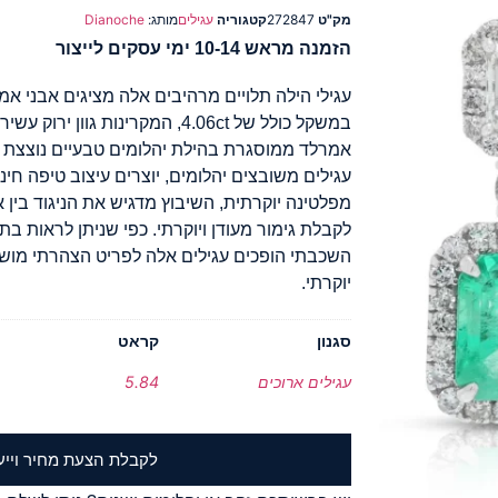
מק"ט
272847
קטגוריה
עגילים
מותג:
Dianoche
הזמנה מראש 10-14 ימי עסקים לייצור
עגילי הילה תלויים מרהיבים אלה מציגים אבני א
במשקל כולל של 4.06ct, המקרינות גו
אמרלד ממוסגרת בהילת יהלומים טבעיים נוצצת ו
עגילים משובצים יהלומים, יוצרים עיצוב טיפה חיננ
מפלטינה יוקרתית, השיבוץ מדגיש את הניגוד בין א
לקבלת גימור מעודן ויוקרתי. כפי שניתן לראות בת
השכבתי הופכים עגילים אלה לפריט הצהרתי מושלם
יוקרתי.
סגנון
קראט
עגילים ארוכים
5.84
לקבלת הצעת מחיר וייע