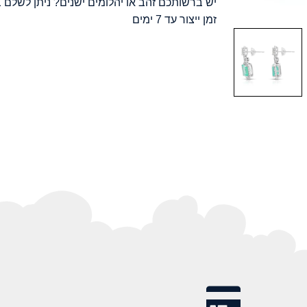
יש ברשותכם זהב או יהלומים ישנים? ניתן לשלם ב
זמן ייצור עד 7 ימים