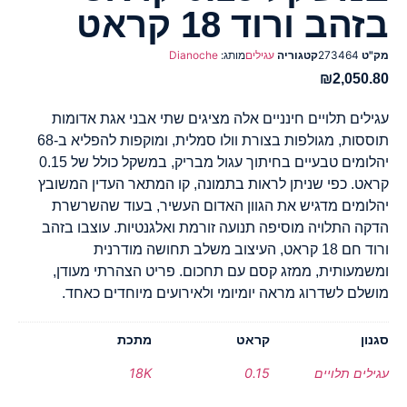
בזהב ורוד 18 קראט
מק"ט
273464
קטגוריה
עגילים
מותג:
Dianoche
₪
2,050.80
עגילים תלויים חינניים אלה מציגים שתי אבני אגת אדומות
תוססות, מגולפות בצורת וולו סמלית, ומוקפות להפליא ב-68
יהלומים טבעיים בחיתוך עגול מבריק, במשקל כולל של 0.15
קראט. כפי שניתן לראות בתמונה, קו המתאר העדין המשובץ
יהלומים מדגיש את הגוון האדום העשיר, בעוד שהשרשרת
הדקה התלויה מוסיפה תנועה זורמת ואלגנטיות. עוצבו בזהב
ורוד חם 18 קראט, העיצוב משלב תחושה מודרנית
ומשמעותית, ממזג קסם עם תחכום. פריט הצהרתי מעודן,
מושלם לשדרוג מראה יומיומי ולאירועים מיוחדים כאחד.
סגנון
קראט
מתכת
עגילים תלויים
0.15
18K