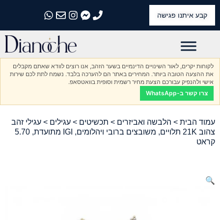
קבע איתנו פגישה
התקשרו אלינו
התקשרו אלינו
התקשרו אלינו
התקשרו אלינו
התקשרו אלינו
לקוחות יקרים, לאור השינויים הדינמיים בשער הזהב, אנו רוצים לוודא שאתם מקבלים
את ההצעה הטובה ביותר. המחירים באתר הם להערכה בלבד. נשמח לתת לכם שירות
אישי ולהנפיק עבורכם הצעת מחיר רשמית וסופית בוואטסאפ.
צרו קשר ב-WhatsApp
עמוד הבית
>
הלבשה ואביזרים
>
תכשיטים
>
עגילים
> עגילי זהב
צהוב 21K תלויים, משובצים ברובי ויהלומים, IGI מתועדת, 5.70
קראט
🔍