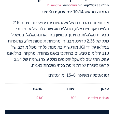
מק"ט
263733
קטגוריה
עגילים
מותג:
Dianoche
הזמנה מראש 10-14 ימי עסקים לייצור
צור הצהרה מרהיבה של אלגנטיות עם עגילי זהב צהוב 21K
תלויים יוקרתיים אלה, הכוללים זוג שובה לב של אבני רובי
טבעיות סגלגלות בחיתוך קבושון בגוון אדום-סגלגל, במשקל
כולל של 2.36 קראט. אבני חן מרכזיות תוססות אלה, מתועדות
במלואן על ידי IGI, מודגשות באומנות על ידי מפל מורכב של
110 יהלומים טבעיים בחיתוכי באגט מחודד, מרקיזה וברליאנט
עגול, המגיעים למשקל יהלומים כולל עוצר נשימה של 3.34
קראט ליצירת יצירת מופת בלתי נשכחת באמת.
זמן אספקה משוער: 8–15 ימי עסקים
סגנון
תעודה
מתכת
עגילים תלויים
IGI
21K