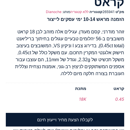
קראט
מק"ט
265941
קטגוריה
ללא קטגוריה
מותג:
Dianoche
הזמנה מראש 10-14 ימי עסקים לייצור
זוהר מודרני, קסם מעודן. עגילים אלה מזהב לבן 18 קראט
משובצים ב-56 יהלומים טבעיים עגולים בחיתוך בריליאנט
(0.45ct total), בדירוג צבע I וניקיון VS, המשובצים בעיצוב
חישוק אלגנטי המקרין תחכום. עם משקל כולל של 0.45ct,
משקל תכשיט של 2.32g, וגודל של 11mm, הם עוצבו עבור
אספנים המשתוקקים לניצוץ רב-גוני, אומנות נצחית וצללית
העוברת בצורה חלקה מיום ללילה.
קראט
מתכת
18K
0.45
לקבלת הצעת מחיר וייעוץ חינם