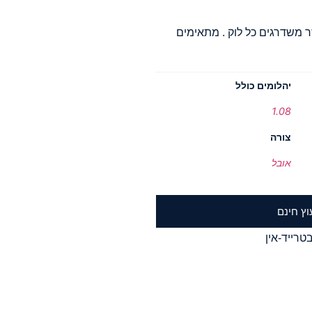
ר משדרגים כל לוק . מתאימים
יהלומים כולל
1.08
צורה
אובל
וץ חינם
טרייד-אין