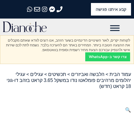
קבע איתנו פגישה
התקשרו אלינו
התקשרו אלינו
התקשרו אלינו
התקשרו אלינו
התקשרו אלינו
לקוחות יקרים, לאור השינויים הדינמיים בשער הזהב, אנו רוצים לוודא שאתם מקבלים
את ההצעה הטובה ביותר. המחירים באתר הם להערכה בלבד. נשמח לתת לכם שירות
אישי ולהנפיק עבורכם הצעת מחיר רשמית וסופית בוואטסאפ.
צרו קשר ב-WhatsApp
עמוד הבית
>
הלבשה ואביזרים
>
תכשיטים
>
עגילים
> עגילי
יהלומים מרהיבים פומלאטו נודו במשקל 3.65 קראט בזהב דו-גוני
18 קראט (חדש)
🔍