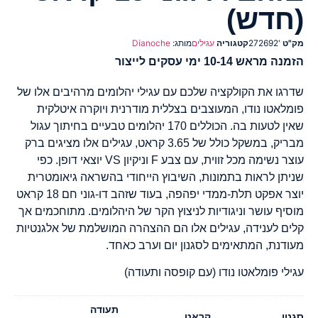
(חדש)
מק"ט
'272692
קטגוריה
עגילים
מותג:
Dianoche
הזמנה מראש 10-14 ימי עסקים לייצור
שדרגו את הקולקציה שלכם עם עגילי יהלומים מרהיבים אלו של
פומלאטו נודו, המעוצבים בצללית מודרנית ויוקרה איטלקית
שאין לטעות בה. הכוללים 170 יהלומים טבעיים בחיתוך עגול
מבריק, במשקל כולל של 3.65 קראט, עגילים אלו מציגים ברק
עוצר נשימה מכל זווית, עם צבע F וניקיון VS יוצאי דופן. כפי
שניתן לראות בתמונות, השיבוץ הייחודי בהשראה גיאומטרית
יוצר אפקט תלת-ממדי יפהפה, בעוד שזהב דו-גוני חם 18 קראט
מוסיף עושר וניגודיות לניצוץ הקר של היהלומים. מתוחכמים אך
קלים לענידה, עגילים אלו הם ההצהרה המושלמת של אלגנטיות
מעודנת, המתאימים לסגנון יום וערב כאחד.
עגילי פומלאטו נודו (עם קופסה ותעודה)
תעודה
סגנון
קראט