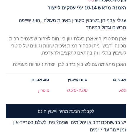
מק"ט
6679
קטגוריה
כללי
הזמנה מראש 10-14 ימי עסקים לייצור
עגילי אבני חן בשיבוץ סיטרין באיכות מעולה . הזוג יפייפה
מרשים וגדול במיוחד
אבן הסיטרין היא אבן בעלת גוון בין חום לצהוב שפעמים רבות
מכונה "דבש" ניתן לבחור רמות איכות שונות וגוונים של סיטרין
לשיבוץ בתליון זה בהתאם לתקציב ולהעדפה.
האבן מתאימה גם לשיבוץ בזהב לבן ויוצרת ניגודיות מעניינת.
אבני צד
טווח שיבוץ
סוג אבן חן
ללא
0.20-2.00
סיטרין
לקבלת הצעת מחיר וייעוץ חינם
יש ברשותכם זהב או יהלומים ישנים? ניתן לשלם בטרייד-אין
זמן ייצור עד 7 ימים