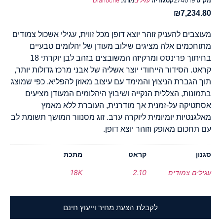
מק"ט
274019
קטגוריה
עגילים
מותג:
Dianoche
₪
7,234.80
מעוצבים להעניק זוהר יוצא דופן מכל זווית, עגילי אשכול צמודים
מתוחכמים אלה מציגים שילוב מעודן של יהלומים טבעיים
בחיתוך פרינסס ומרקיזה המשובצים בזהב לבן יוקרתי 18
קראט. הסידור הייחודי יוצר אשליה של אבני מרכז גדולות יותר,
תוך הגברת הניצוץ והמימד עם עיצוב מאוזן להפליא. כפי שמוצג
בתמונות, הצללית הנקייה ושיבוץ היהלומים המעודן מציעים
אסתטיקה על-זמנית אך מודרנית, העוברת ללא מאמץ
מאלגנטיות יומיומית ליוקרה ערב. זוג מסנוור המושך תשומת לב
עם תחכום מאופק וזוהר יוצא דופן.
סגנון
קראט
מתכת
עגילים צמודים
2.10
18K
לקבלת הצעת מחיר וייעוץ חינם