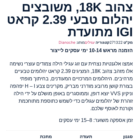
צהוב 18K, משובצים
יהלום טבעי 2.39 קראט
IGI מתועדת
מק"ט
271322
קטגוריה
עגילים
מותג:
Dianoche
הזמנה מראש 10-14 ימי עסקים לייצור
אמצו אלגנטיות נצחית עם זוג עגילי הילה צמודים עוצרי נשימה
אלו מזהב צהוב 18K, המציגים 2.39 קראט יהלומים טבעיים
מרהיבים. היהלומים המרכזיים המעודנים, בחיתוך מופתי
בצורת קושן מרובע מודרני מבריק, מקרינים צבע H – I יפהפה
וניקיון VVS יוצא דופן, וממוסגרים באופן מושלם על ידי הילה
זוהרת של יהלומים עגולים כדי לשמש כתוספת מתוחכמת
וקורנת לאוסף שלכם.
זמן אספקה משוער: 8–15 ימי עסקים
סגנון
תעודה
מתכת