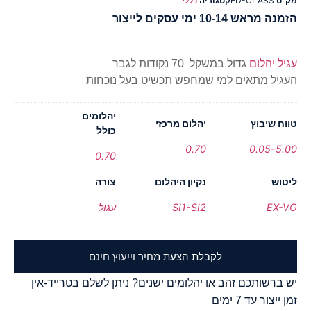
מק"ט
ED-CLASS
קטגוריה
כללי
הזמנה מראש 10-14 ימי עסקים לייצור
עגיל יהלום
גדול במשקל 70 נקודות לגבר
העגיל מתאים למי שמחפש תכשיט בעל נוכחות
יהלומים
טווח שיבוץ
יהלום מרכזי
כולל
0.70
0.05-5.00
0.70
ליטוש
נקיון היהלום
צורה
EX-VG
SI1-SI2
עגול
לקבלת הצעת מחיר וייעוץ חינם
יש ברשותכם זהב או יהלומים ישנים? ניתן לשלם בטרייד-אין
זמן ייצור עד 7 ימים