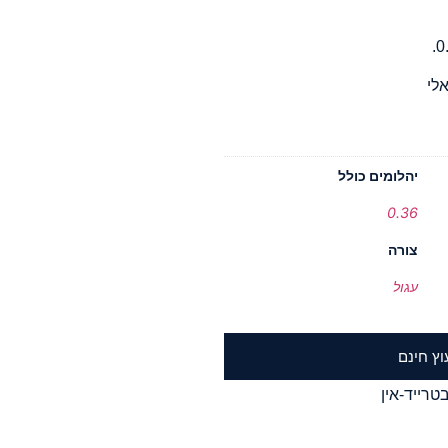
לי
יהלומים כולל
0.36
צורה
עגול
וץ חינם
טרייד-אין