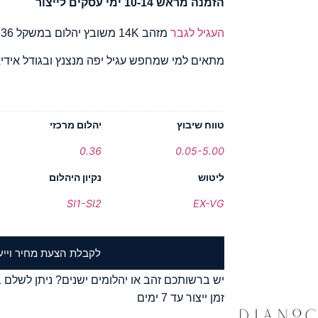
הזמנה מראש 10-14 ימי עסקים לייצור
העגיל לגבר
מזהב 14K משובץ יהלום במשקל 0.36.
מתאים למי שמחפש עגיל יפה מנצנץ ובגודל אידיא
טווח שיבוץ
יהלום מרכזי
0.36
0.05-5.00
ליטוש
נקיון היהלום
SI1-SI2
EX-VG
לקבלת הצעת מחיר וייע
יש ברשותכם זהב או יהלומים ישנים? ניתן לשלם ב
זמן ייצור עד 7 ימים