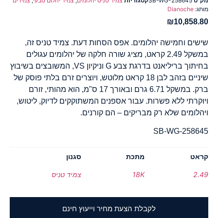
מק"ט
SB-WG-258645
קטגוריות
צמיד טניס יהלומים
,
צמיד יהלום טבעי
,
צמידים
מותג:
Dianoche
₪
10,858.80
שישים וחמישה יהלומים. אפס הסחות דעת. צמיד טניס זה,
במשקל 2.49 קראט, מציג שורה חלקה של יהלומים עגולים
בחיתוך בריליאנט בדרגת צבע G וניקיון VS, המשובצים בשיבוץ
שיניים בזהב לבן 18 קראט מלוטש, ויוצרים זרם בלתי פוסק של
ברק. במשקל 6.71 גרם ובאורך 17 ס"מ, הוא מהותי, זורם
ויוקרתי ללא פשרות. עבור אספנים המשתוקקים לדיוק, ליטוש,
ויהלומים שלא רק מבריקים – הם קורנים.
SB-WG-258645
קראט
מתכת
סגנון
2.49
18K
צמיד טניס
לקבלת הצעת מחיר וייעוץ חינם