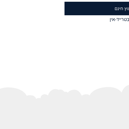
וץ חינם
טרייד-אין