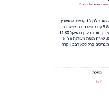
צמידים
מותג:
Dianoche
התענגו על זוהר טהור עם צמיד יהלומים מרהיב זה מזהב לבן 18 קראט, המשובץ
באומנות ב-62 יהלומים עגולים במשקל כולל של 5.88 קרט. האבנים המיושרות
באופן מושלם יוצרות משחק אור מתמשך, בעוד שיבוץ הזהב הלבן במשקל 11.80
גרם משפר את העמידות והאלגנטיות. מתועדת IGI, יצירת מופת מעודנת זו היא
עריכים ברק ללא רבב ויוקרה
מתכת
18K