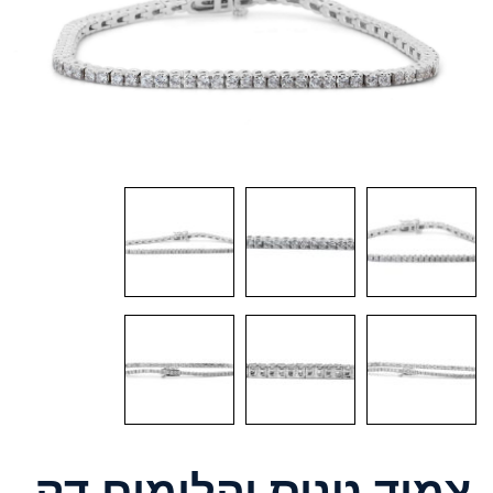
צמיד טניס יהלומים דק