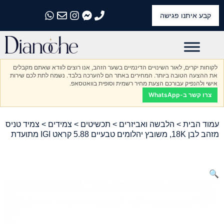
קבע איתנו פגישה
התקשרו אלינו
התקשרו אלינו
התקשרו אלינו
התקשרו אלינו
התקשרו אלינו
לקוחות יקרים, לאור השינויים הדינמיים בשער הזהב, אנו רוצים לוודא שאתם מקבלים
את ההצעה הטובה ביותר. המחירים באתר הם להערכה בלבד. נשמח לתת לכם שירות
אישי ולהנפיק עבורכם הצעת מחיר רשמית וסופית בוואטסאפ.
צרו קשר ב-WhatsApp
עמוד הבית
>
הלבשה ואביזרים
>
תכשיטים
>
צמידים
> צמיד טניס
מזהב לבן 18K, משובץ יהלומים טבעיים 5.88 קראט IGI מתועדת
🔍