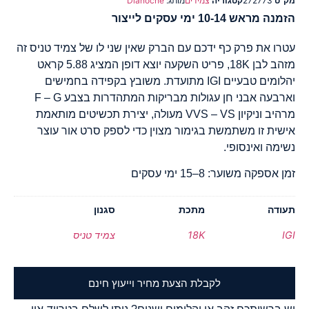
מק"ט
272773
קטגוריה
צמידים
מותג:
Dianoche
הזמנה מראש 10-14 ימי עסקים לייצור
עטרו את פרק כף ידכם עם הברק שאין שני לו של צמיד טניס זה
מזהב לבן 18K, פריט השקעה יוצא דופן המציג 5.88 קראט
יהלומים טבעיים IGI מתועדת. משובץ בקפידה בחמישים
וארבעה אבני חן עגולות מבריקות המתהדרות בצבע F – G
מרהיב וניקיון VVS – VS מעולה, יצירת תכשיטים מותאמת
אישית זו משתמשת בגימור מצוין כדי לספק סרט אור עוצר
נשימה ואינסופי.
זמן אספקה משוער: 8–15 ימי עסקים
תעודה
מתכת
סגנון
IGI
18K
צמיד טניס
לקבלת הצעת מחיר וייעוץ חינם